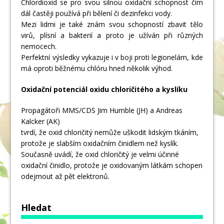
Chlordioxid se pro svou silnou oxidační schopnost čím
dál častěji používá při bělení či dezinfekci vody.
Mezi lidmi je také znám svou schopností zbavit tělo
virů, plísní a bakterií a proto je užíván při různých
nemocech.
Perfektní výsledky vykazuje i v boji proti legionelám, kde
má oproti běžnému chlóru hned několik výhod.
Oxidační potenciál oxidu chloričitého a kyslíku
Propagátoři MMS/CDS Jim Humble (JH) a Andreas
Kalcker (AK)
tvrdí, že oxid chloričitý nemůže uškodit lidským tkáním,
protože je slabším oxidačním činidlem než kyslík.
Současně uvádí, že oxid chloričitý je velmi účinné
oxidační činidlo, protože je oxidovaným látkám schopen
odejmout až pět elektronů.
Hledat