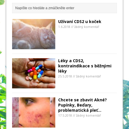
Užívaní CDS2 u koček
1.6.2018 // žádný komentář
Léky a CDS2,
kontraindikace s běžnými
léky
25.5.2018 // žádný komentář
Chcete se zbavit Akné?
Pupínky, Beďary,
problematická pleť…
17.5.2018 // žádný komentář