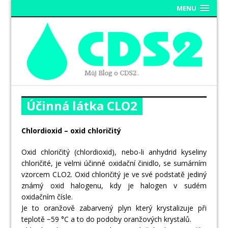
MENU
Účinná látka CLO2
Chlordioxid – oxid chloričitý
Oxid chloričitý (chlordioxid), nebo-li anhydrid kyseliny
chloričité, je velmi účinné oxidační činidlo, se sumárním
vzorcem CLO2. Oxid chloričitý je ve své podstatě jediný
známý oxid halogenu, kdy je halogen v sudém
oxidačním čísle.
Je to oranžově zabarvený plyn který krystalizuje při
teplotě −59 °C a to do podoby oranžových krystalů.