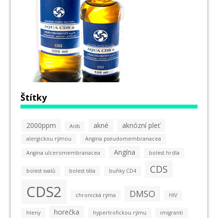
Štítky
2000ppm
akné
aknózní pleť
Aids
alergickou rýmou
Angina pseudomembranacea
Angína
Angina ulceromembranacea
bolest hrdla
CDS
bolest svalů
bolest těla
buňky CD4
CDS2
DMSO
chronická rýma
HIV
horečka
hleny
hypertrofickou rýmu
imigranti