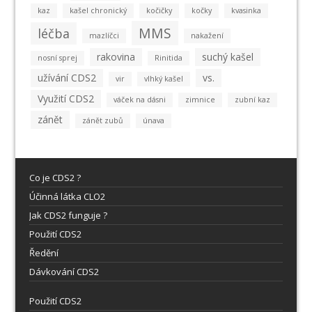
kaz
kašel chronický
kočičky
kočky
kvasinka
MMS
léčba
mazlíčci
nakažení
rakovina
suchý kašel
nosní sprej
Rinitida
užívání CDS2
vs.
vir
vlhký kašel
Využití CDS2
váček na dásni
zimnice
zubní kaz
zánět
zánět zubů
únava
Co je CDS2 ?
Účinná látka CLO2
Jak CDS2 funguje ?
Použití CDS2
Ředění
Dávkování CDS2
Použití CDS2