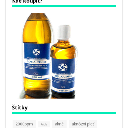
Kde koupit?
Štítky
2000ppm
akné
aknózní pleť
Aids