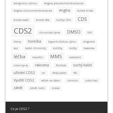
alergickou rýmou
Angina pseudomembranacea
Angína
Angina ulceromembranacea
bolest hrdla
CDS
bolest svalů
bolest těla
buňky CD4
CDS2
DMSO
chronická rýma
HIV
horečka
hleny
hypertrofickou rýmu
imigranti
kaz
kašel chronický
kočičky
kočky
kvasinka
MMS
léčba
mazlíčci
nakažení
rakovina
suchý kašel
nosní sprej
Rinitida
užívání CDS2
vs.
vir
vlhký kašel
Využití CDS2
váček na dásni
zimnice
zubní kaz
zánět
zánět zubů
únava
Co je CDS2 ?