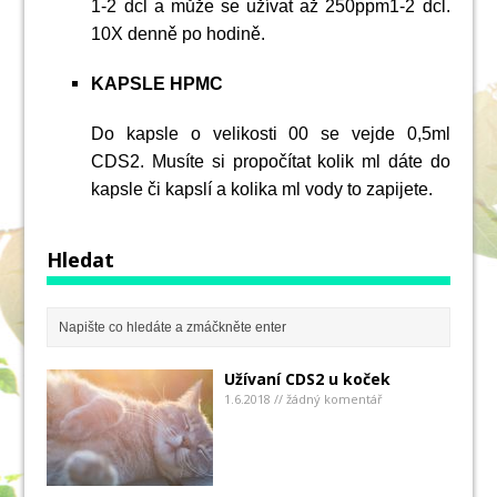
1-2 dcl a může se užívat až 250ppm1-2 dcl.
10X denně po hodině.
KAPSLE HPMC
Do kapsle o velikosti 00 se vejde 0,5ml
CDS2. Musíte si propočítat kolik ml dáte do
kapsle či kapslí a kolika ml vody to zapijete.
Hledat
Užívaní CDS2 u koček
1.6.2018 // žádný komentář