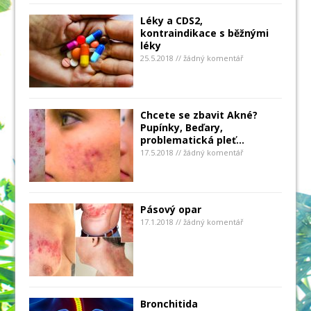
Léky a CDS2,
kontraindikace s běžnými
léky
25.5.2018 // žádný komentář
Chcete se zbavit Akné?
Pupínky, Beďary,
problematická pleť…
17.5.2018 // žádný komentář
Pásový opar
17.1.2018 // žádný komentář
Bronchitida