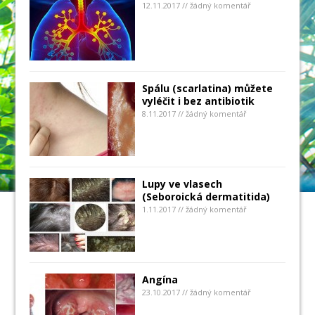
12.11.2017 // žádný komentář
Spálu (scarlatina) můžete
vyléčit i bez antibiotik
8.11.2017 // žádný komentář
Lupy ve vlasech
(Seboroická dermatitida)
1.11.2017 // žádný komentář
Angína
23.10.2017 // žádný komentář