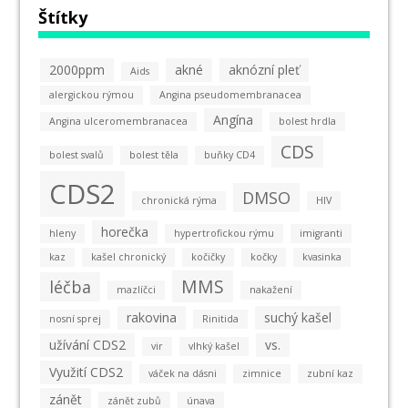
Štítky
2000ppm
akné
aknózní pleť
Aids
alergickou rýmou
Angina pseudomembranacea
Angína
Angina ulceromembranacea
bolest hrdla
CDS
bolest svalů
bolest těla
buňky CD4
CDS2
DMSO
chronická rýma
HIV
horečka
hleny
hypertrofickou rýmu
imigranti
kaz
kašel chronický
kočičky
kočky
kvasinka
MMS
léčba
mazlíčci
nakažení
rakovina
suchý kašel
nosní sprej
Rinitida
užívání CDS2
vs.
vir
vlhký kašel
Využití CDS2
váček na dásni
zimnice
zubní kaz
zánět
zánět zubů
únava