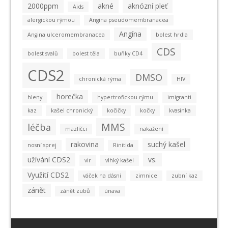
2000ppm
akné
aknózní pleť
Aids
alergickou rýmou
Angina pseudomembranacea
Angína
Angina ulceromembranacea
bolest hrdla
CDS
bolest svalů
bolest těla
buňky CD4
CDS2
DMSO
chronická rýma
HIV
horečka
hleny
hypertrofickou rýmu
imigranti
kaz
kašel chronický
kočičky
kočky
kvasinka
MMS
léčba
mazlíčci
nakažení
rakovina
suchý kašel
nosní sprej
Rinitida
užívání CDS2
vs.
vir
vlhký kašel
Využití CDS2
váček na dásni
zimnice
zubní kaz
zánět
zánět zubů
únava