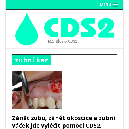
MENU
zubní kaz
Zánět zubu, zánět okostice a zubní
váček jde vyléčit pomocí CDS2.