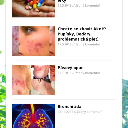
léky
25.5.2018 // žádný komentář
Chcete se zbavit Akné?
Pupínky, Beďary,
problematická pleť…
17.5.2018 // žádný komentář
Pásový opar
17.1.2018 // žádný komentář
Bronchitida
12.11.2017 // žádný komentář