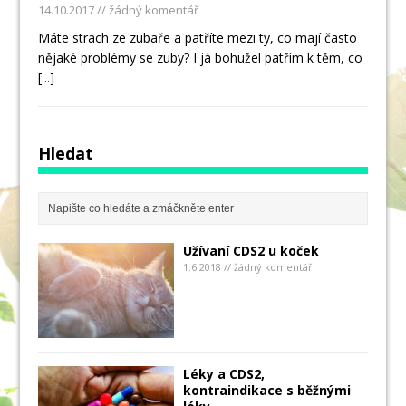
14.10.2017
// žádný komentář
Máte strach ze zubaře a patříte mezi ty, co mají často
nějaké problémy se zuby? I já bohužel patřím k těm, co
[...]
Hledat
Užívaní CDS2 u koček
1.6.2018 // žádný komentář
Léky a CDS2,
kontraindikace s běžnými