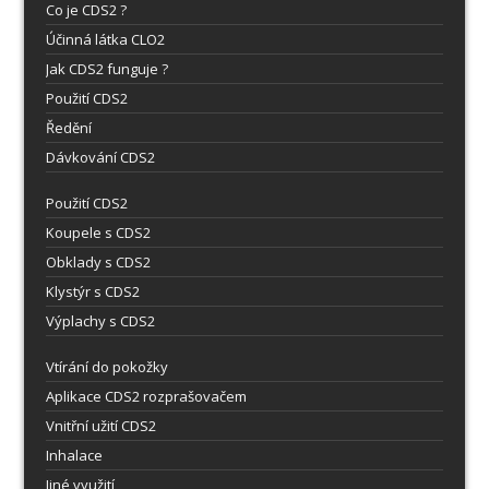
Co je CDS2 ?
Účinná látka CLO2
Jak CDS2 funguje ?
Použití CDS2
Ředění
Dávkování CDS2
Použití CDS2
Koupele s CDS2
Obklady s CDS2
Klystýr s CDS2
Výplachy s CDS2
Vtírání do pokožky
Aplikace CDS2 rozprašovačem
Vnitřní užití CDS2
Inhalace
Jiné využití