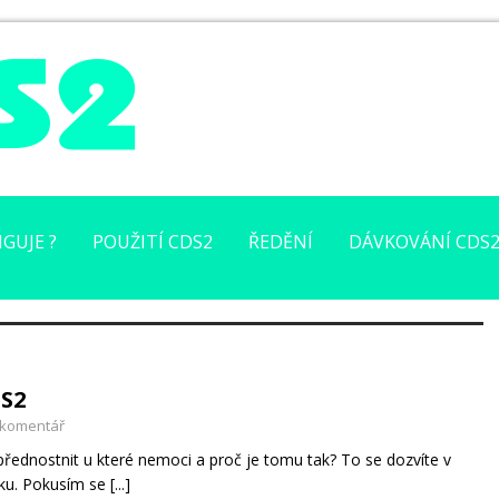
GUJE ?
POUŽITÍ CDS2
ŘEDĚNÍ
DÁVKOVÁNÍ CDS
DS2
 komentář
přednostnit u které nemoci a proč je tomu tak? To se dozvíte v
nku. Pokusím se
[...]