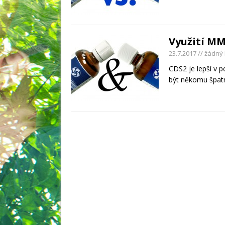
Využití MM
23.7.2017
// žádný
CDS2 je lepší v
být někomu špat