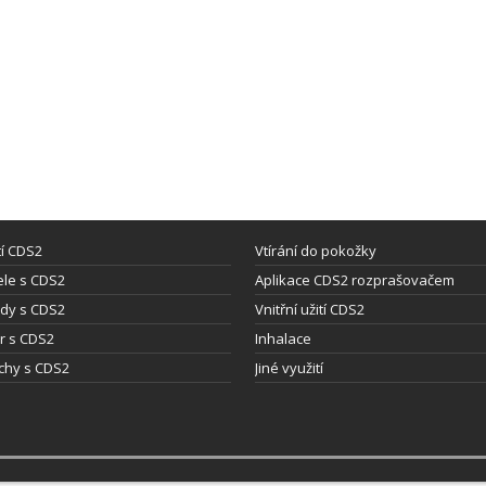
tí CDS2
Vtírání do pokožky
le s CDS2
Aplikace CDS2 rozprašovačem
dy s CDS2
Vnitřní užití CDS2
ýr s CDS2
Inhalace
chy s CDS2
Jiné využití