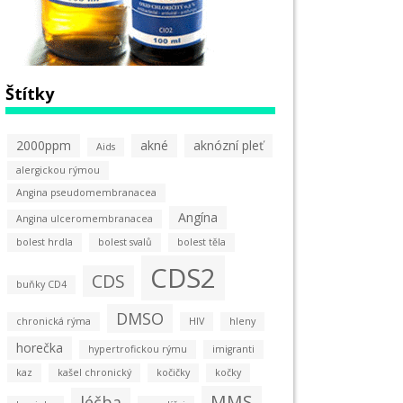
Štítky
2000ppm
akné
aknózní pleť
Aids
alergickou rýmou
Angina pseudomembranacea
Angína
Angina ulceromembranacea
bolest hrdla
bolest svalů
bolest těla
CDS2
CDS
buňky CD4
DMSO
chronická rýma
HIV
hleny
horečka
hypertrofickou rýmu
imigranti
kaz
kašel chronický
kočičky
kočky
MMS
léčba