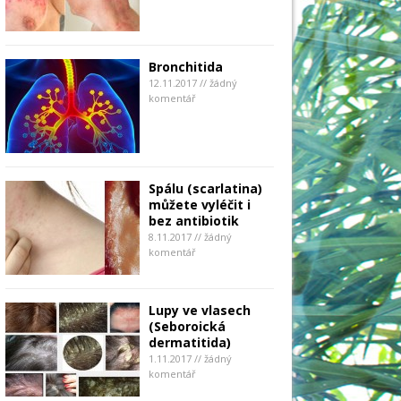
Bronchitida
12.11.2017 // žádný
komentář
Spálu (scarlatina)
můžete vyléčit i
bez antibiotik
8.11.2017 // žádný
komentář
Lupy ve vlasech
(Seboroická
dermatitida)
1.11.2017 // žádný
komentář