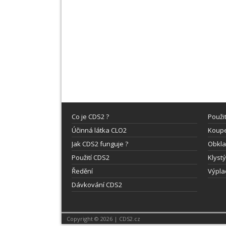
Co je CDS2 ?
Použi
Účinná látka CLO2
Koupe
Jak CDS2 funguje ?
Obkla
Použití CDS2
Klyst
Ředění
Výpla
Dávkování CDS2
Copyright © 2026 | CDS2.cz