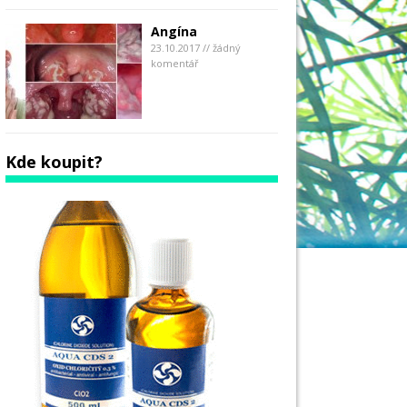
Angína
23.10.2017 // žádný
komentář
Kde koupit?