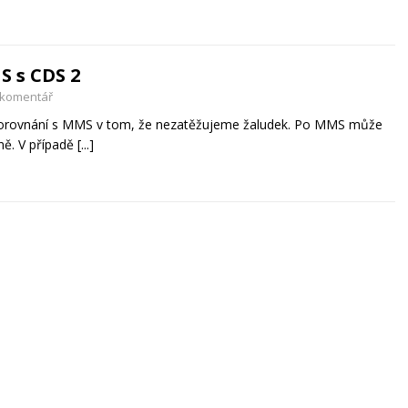
S s CDS 2
 komentář
 porovnání s MMS v tom, že nezatěžujeme žaludek. Po MMS může
ně. V případě
[...]