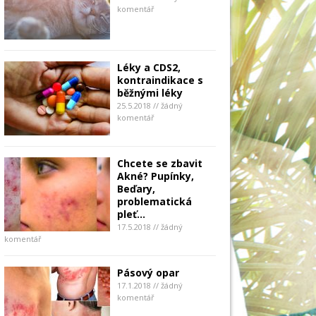
komentář
Léky a CDS2,
kontraindikace s
běžnými léky
25.5.2018 // žádný
komentář
Chcete se zbavit
Akné? Pupínky,
Beďary,
problematická
pleť…
17.5.2018 // žádný
komentář
Pásový opar
17.1.2018 // žádný
komentář