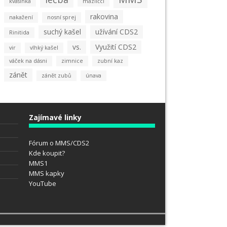
kvasinka
mazlíčci
rakovina
nakažení
nosní sprej
suchý kašel
užívání CDS2
Rinitida
vs.
Využití CDS2
vir
vlhký kašel
váček na dásni
zimnice
zubní kaz
zánět
zánět zubů
únava
Zajímavé linky
Fórum o MMS/CDS2
Kde koupit?
MMS1
MMS kapky
YouTube