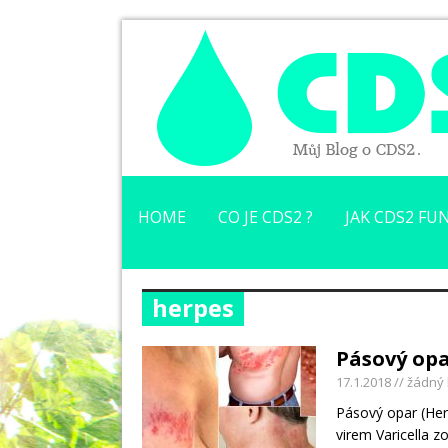
HOME
CO JE CDS2 ?
JAK CDS2 FUN
herpes
Pásový op
17.1.2018
// žádný
Pásový opar (Her
virem Varicella z