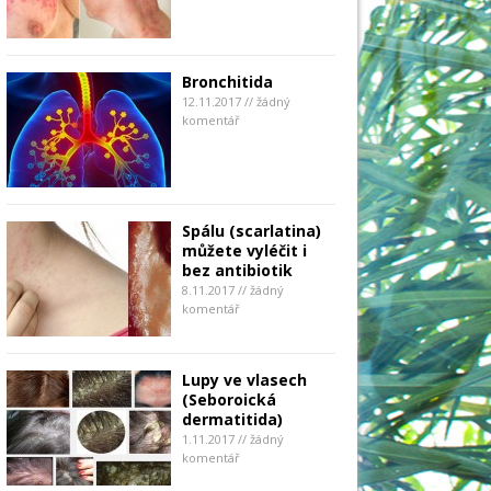
Bronchitida
12.11.2017 // žádný
komentář
Spálu (scarlatina)
můžete vyléčit i
bez antibiotik
8.11.2017 // žádný
komentář
Lupy ve vlasech
(Seboroická
dermatitida)
1.11.2017 // žádný
komentář