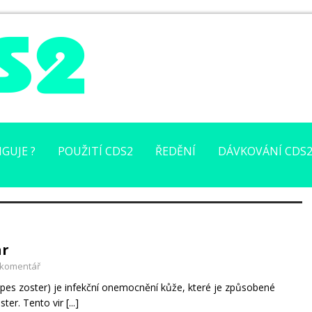
GUJE ?
POUŽITÍ CDS2
ŘEDĚNÍ
DÁVKOVÁNÍ CDS
ar
 komentář
pes zoster) je infekční onemocnění kůže, které je způsobené
oster. Tento vir
[...]