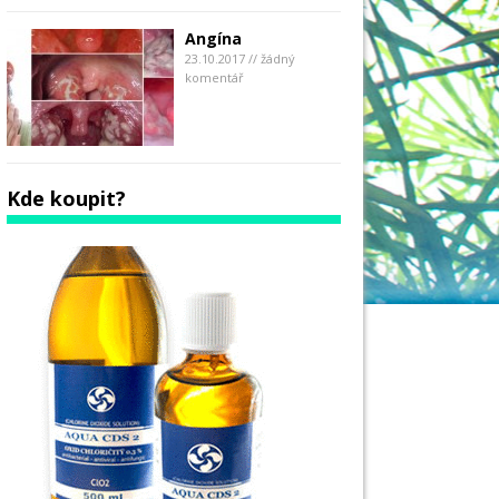
Angína
23.10.2017 // žádný
komentář
Kde koupit?