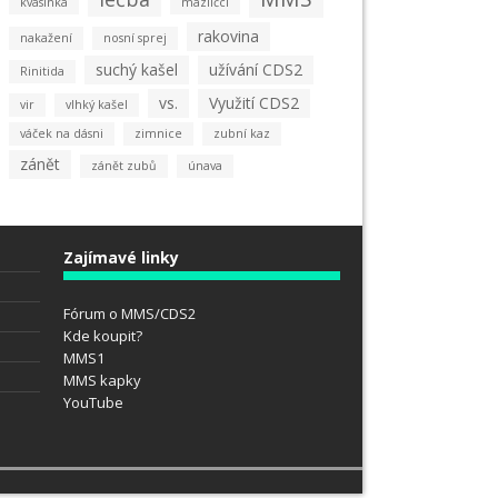
kvasinka
mazlíčci
rakovina
nakažení
nosní sprej
suchý kašel
užívání CDS2
Rinitida
vs.
Využití CDS2
vir
vlhký kašel
váček na dásni
zimnice
zubní kaz
zánět
zánět zubů
únava
Zajímavé linky
Fórum o MMS/CDS2
Kde koupit?
MMS1
MMS kapky
YouTube