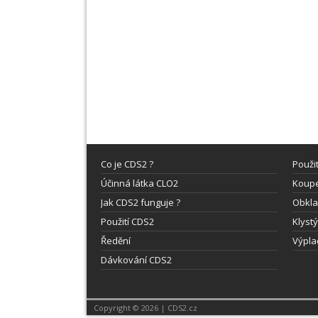
Co je CDS2 ?
Použi
Účinná látka CLO2
Koupe
Jak CDS2 funguje ?
Obkla
Použití CDS2
Klyst
Ředění
Výpla
Dávkování CDS2
Copyright © 2026 | CDS2.cz