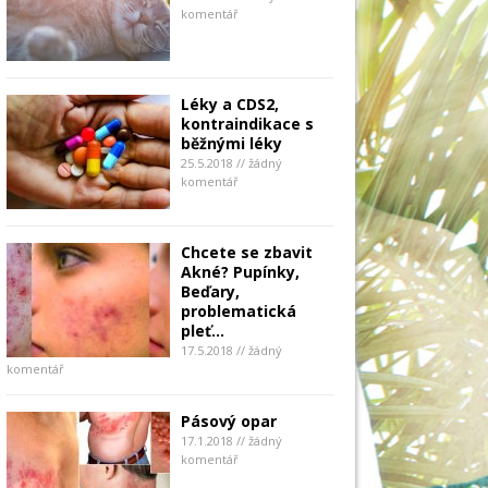
komentář
Léky a CDS2,
kontraindikace s
běžnými léky
25.5.2018 // žádný
komentář
Chcete se zbavit
Akné? Pupínky,
Beďary,
problematická
pleť…
17.5.2018 // žádný
komentář
Pásový opar
17.1.2018 // žádný
komentář