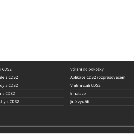
tí CDS2
Vtírání do pokožky
le s CDS2
Aplikace CDS2 rozprašovačem
dy s CDS2
Vnitřní užití CDS2
ýr s CDS2
Inhalace
chy s CDS2
Jiné využití