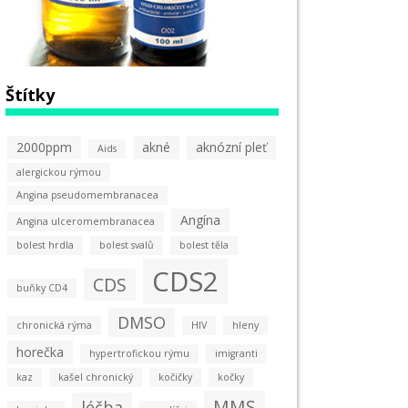
Štítky
2000ppm
akné
aknózní pleť
Aids
alergickou rýmou
Angina pseudomembranacea
Angína
Angina ulceromembranacea
bolest hrdla
bolest svalů
bolest těla
CDS2
CDS
buňky CD4
DMSO
chronická rýma
HIV
hleny
horečka
hypertrofickou rýmu
imigranti
kaz
kašel chronický
kočičky
kočky
MMS
léčba