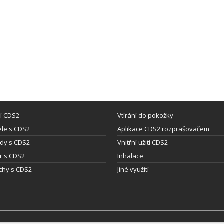
tí CDS2
Vtírání do pokožky
le s CDS2
Aplikace CDS2 rozprašovačem
dy s CDS2
Vnitřní užití CDS2
ýr s CDS2
Inhalace
chy s CDS2
Jiné využití