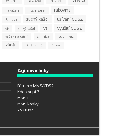
kvasinka
mazlíčci
rakovina
nakažení
nosní sprej
suchý kašel
užívání CDS2
Rinitida
vs.
Využití CDS2
vir
vlhký kašel
váček na dásni
zimnice
zubní kaz
zánět
zánět zubů
únava
Zajímavé linky
Fórum o MMS/CDS2
Kde koupit?
MMS1
MMS kapky
YouTube