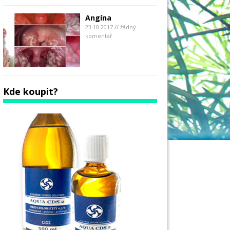
Angína
23.10.2017 // žádný
komentář
Kde koupit?