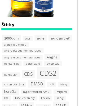
Štítky
2000ppm
akné
aknózní pleť
Aids
alergickou rýmou
Angina pseudomembranacea
Angína
Angina ulceromembranacea
bolest hrdla
bolest svalů
bolest těla
CDS2
CDS
buňky CD4
DMSO
chronická rýma
HIV
hleny
horečka
hypertrofickou rýmu
imigranti
kaz
kašel chronický
kočičky
kočky
MMS
léčba