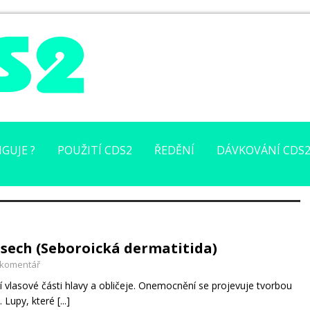
GUJE ?
POUŽITÍ CDS2
ŘEDĚNÍ
DÁVKOVÁNÍ CDS
asech (Seboroická dermatitida)
 komentář
 vlasové části hlavy a obličeje. Onemocnění se projevuje tvorbou
. Lupy, které
[...]