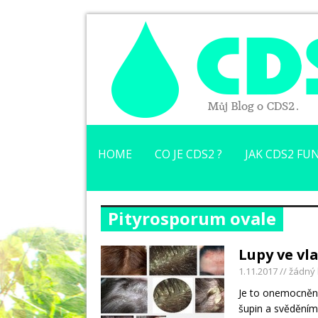
HOME
CO JE CDS2 ?
JAK CDS2 FUN
Pityrosporum ovale
Lupy ve vl
1.11.2017
// žádný
Je to onemocnění
šupin a svěděním