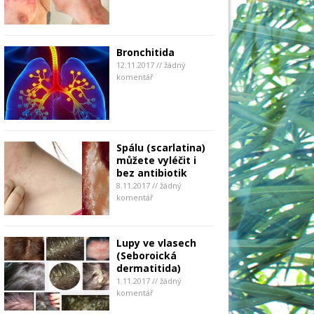
Bronchitida
12.11.2017 // žádný
komentář
Spálu (scarlatina)
můžete vyléčit i
bez antibiotik
8.11.2017 // žádný
komentář
Lupy ve vlasech
(Seboroická
dermatitida)
1.11.2017 // žádný
komentář