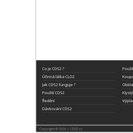
Co je CDS2 ?
Použi
Účinná látka CLO2
Koupe
Jak CDS2 funguje ?
Obkla
Použití CDS2
Klyst
Ředění
Výpla
Dávkování CDS2
Copyright © 2026 | CDS2.cz