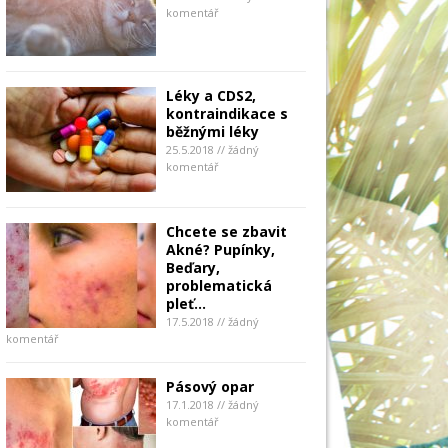
komentář
Léky a CDS2,
kontraindikace s
běžnými léky
25.5.2018 // žádný
komentář
Chcete se zbavit
Akné? Pupínky,
Beďary,
problematická
pleť…
17.5.2018 // žádný
komentář
Pásový opar
17.1.2018 // žádný
komentář