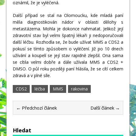
oznámil, že je vyléčená.
Další případ se stal na Olomoucku, kde mladá paní
měla diagnostikován nádor v oblasti dělohy s
metastázema. Mohla je dokonce nahmatat. Jelikož její
zdravotní stav byl velmi špatný lékaři ji nedoporučovali
další léčbu. Rozhodla se, že bude užívat MMS a CDS2 a
pokusí se tímto způsobem o vyléčení. Již po 10 dnech
užívání a koupelí se její stav rapidně zlepšil. Ona sama
se cítila velmi dobře a dále užívala MMS a CDS2 +
DMSO. O půl roku později paní hlásila, že se cítí celkem
zdravá a v plné síle.
CDS2
léčba
MMS
rakovina
← Předchozí článek
Další článek →
Hledat