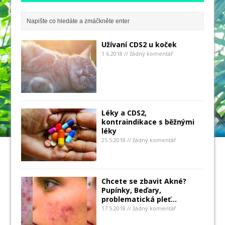
Užívaní CDS2 u koček
1.6.2018 // žádný komentář
Léky a CDS2,
kontraindikace s běžnými
léky
25.5.2018 // žádný komentář
Chcete se zbavit Akné?
Pupínky, Beďary,
problematická pleť…
17.5.2018 // žádný komentář