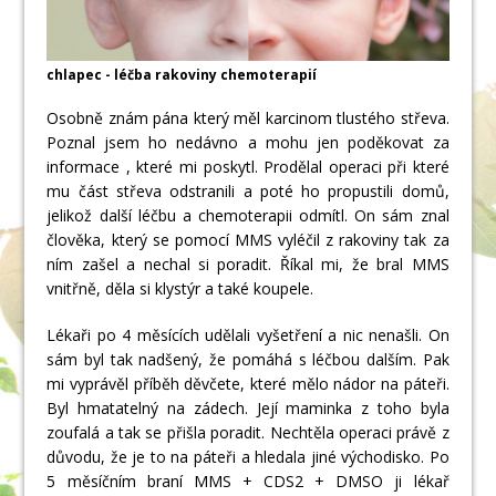
chlapec - léčba rakoviny chemoterapií
Osobně znám pána který měl karcinom tlustého střeva.
Poznal jsem ho nedávno a mohu jen poděkovat za
informace , které mi poskytl. Prodělal operaci při které
mu část střeva odstranili a poté ho propustili domů,
jelikož další léčbu a chemoterapii odmítl. On sám znal
člověka, který se pomocí MMS vyléčil z rakoviny tak za
ním zašel a nechal si poradit. Říkal mi, že bral MMS
vnitřně, děla si klystýr a také koupele.
Lékaři po 4 měsících udělali vyšetření a nic nenašli. On
sám byl tak nadšený, že pomáhá s léčbou dalším. Pak
mi vyprávěl příběh děvčete, které mělo nádor na páteři.
Byl hmatatelný na zádech. Její maminka z toho byla
zoufalá a tak se přišla poradit. Nechtěla operaci právě z
důvodu, že je to na páteři a hledala jiné východisko. Po
5 měsíčním braní MMS + CDS2 + DMSO ji lékař