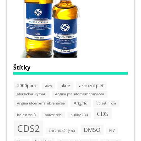
Štítky
2000ppm
akné
aknózní pleť
Aids
alergickou rýmou
Angina pseudomembranacea
Angína
Angina ulceromembranacea
bolest hrdla
CDS
bolest svalů
bolest těla
buňky CD4
CDS2
DMSO
chronická rýma
HIV