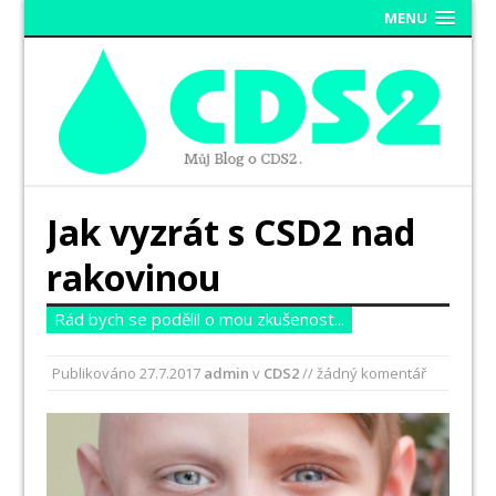
MENU
Jak vyzrát s CSD2 nad
rakovinou
Rád bych se podělil o mou zkušenost...
Publikováno
27.7.2017
admin
v
CDS2
// žádný komentář