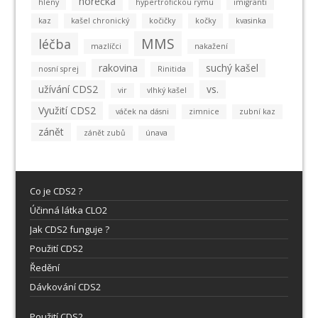
horečka
hleny
hypertrofickou rýmu
imigranti
kaz
kašel chronický
kočičky
kočky
kvasinka
MMS
léčba
mazlíčci
nakažení
rakovina
suchý kašel
nosní sprej
Rinitida
užívání CDS2
vs.
vir
vlhký kašel
Využití CDS2
váček na dásni
zimnice
zubní kaz
zánět
zánět zubů
únava
Co je CDS2 ?
Účinná látka CLO2
Jak CDS2 funguje ?
Použití CDS2
Ředění
Dávkování CDS2
Použití CDS2