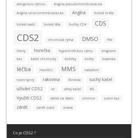
alergickou rýmou
Angina pseudomembranacea
Angína
Angina ulceromembranacea
bolest hrdla
CDS
bolest svalů
bolest těla
buňky CD4
CDS2
DMSO
chronická rýma
HIV
horečka
hleny
hypertrofickou rýmu
imigranti
kaz
kašel chronický
kočičky
kočky
kvasinka
MMS
léčba
mazlíčci
nakažení
rakovina
suchý kašel
nosní sprej
Rinitida
užívání CDS2
vs.
vir
vlhký kašel
Využití CDS2
váček na dásni
zimnice
zubní kaz
zánět
zánět zubů
únava
Co je CDS2 ?