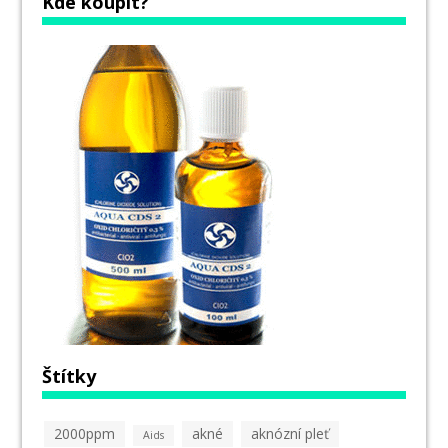
Kde koupit?
Štítky
2000ppm
akné
aknózní pleť
Aids