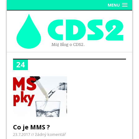
MENU
24
Co je MMS ?
23.7.2017
// žádný komentář