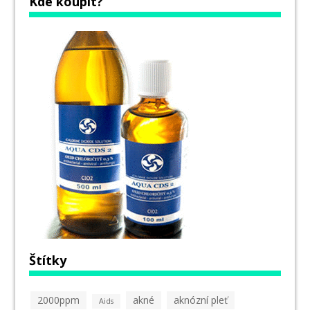
Kde koupit?
Štítky
2000ppm
akné
aknózní pleť
Aids