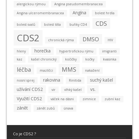
alergickou rýmou
Angina pseudomembranacea
Angína
Angina ulceromembranacea
bolest hrdla
CDS
bolest svalů
bolest těla
buňky CD4
CDS2
DMSO
chronická rýma
HIV
horečka
hleny
hypertrofickou rýmu
imigranti
kaz
kašel chronický
kočičky
kočky
kvasinka
MMS
léčba
mazlíčci
nakažení
rakovina
suchý kašel
nosní sprej
Rinitida
užívání CDS2
vs.
vir
vlhký kašel
Využití CDS2
váček na dásni
zimnice
zubní kaz
zánět
zánět zubů
únava
Co je CDS2 ?