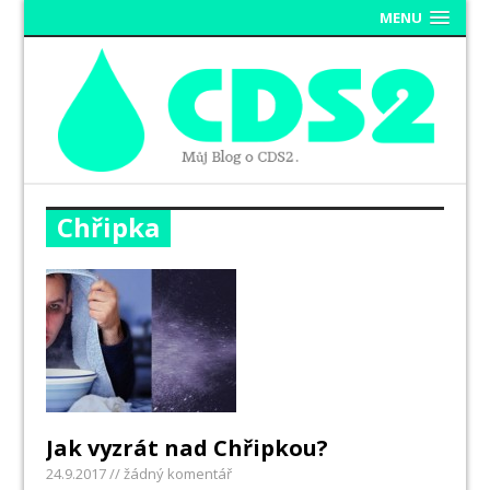
MENU
Chřipka
Jak vyzrát nad Chřipkou?
24.9.2017
// žádný komentář