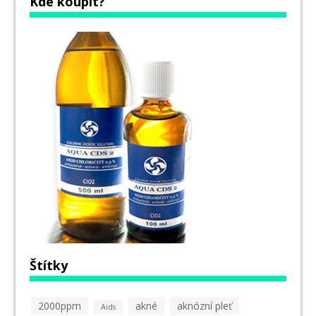
Kde koupit?
Štítky
2000ppm
akné
aknózní pleť
Aids