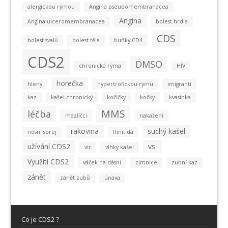
alergickou rýmou
Angina pseudomembranacea
Angína
Angina ulceromembranacea
bolest hrdla
CDS
bolest svalů
bolest těla
buňky CD4
CDS2
DMSO
chronická rýma
HIV
horečka
hleny
hypertrofickou rýmu
imigranti
kaz
kašel chronický
kočičky
kočky
kvasinka
MMS
léčba
mazlíčci
nakažení
rakovina
suchý kašel
nosní sprej
Rinitida
užívání CDS2
vs.
vir
vlhký kašel
Využití CDS2
váček na dásni
zimnice
zubní kaz
zánět
zánět zubů
únava
Co je CDS2 ?