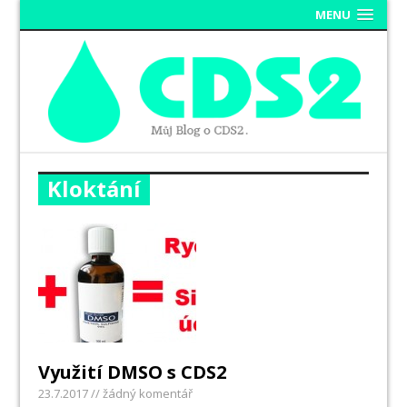
MENU
Kloktání
Využití DMSO s CDS2
23.7.2017
// žádný komentář