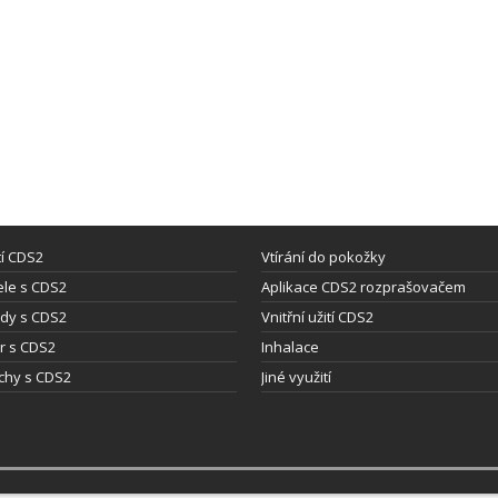
tí CDS2
Vtírání do pokožky
le s CDS2
Aplikace CDS2 rozprašovačem
dy s CDS2
Vnitřní užití CDS2
ýr s CDS2
Inhalace
chy s CDS2
Jiné využití