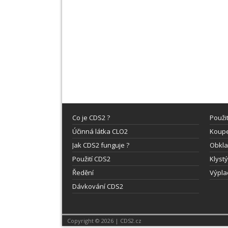
Co je CDS2 ?
Použi
Účinná látka CLO2
Koupe
Jak CDS2 funguje ?
Obkla
Použití CDS2
Klyst
Ředění
Výpla
Dávkování CDS2
Copyright © 2026 | CDS2.cz