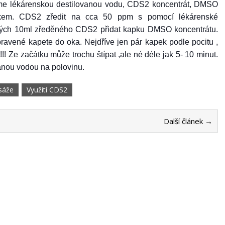
me lékárenskou destilovanou vodu, CDS2 koncentrát, DMSO
átkem. CDS2 zředit na cca 50 ppm s pomocí lékárenské
dých 10ml zředěného CDS2 přidat kapku DMSO koncentrátu.
pravené kape
te
do oka. Nejdříve jen pár kapek podle pocitu ,
!! Ze začátku může trochu štípat ,ale né déle jak 5- 10 minut.
vanou vodou na polovinu.
sáže
Využití CDS2
Další článek →