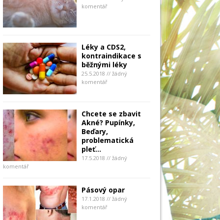
komentář
Léky a CDS2,
kontraindikace s
běžnými léky
25.5.2018 // žádný
komentář
Chcete se zbavit
Akné? Pupínky,
Beďary,
problematická
pleť…
17.5.2018 // žádný
komentář
Pásový opar
17.1.2018 // žádný
komentář