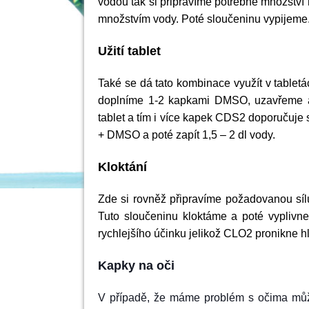
vodou tak si připravíme potřebné množstv
množstvím vody. Poté sloučeninu vypijeme
Užití tablet
Také se dá tato kombinace využít v table
doplníme 1-2 kapkami DMSO, uzavřeme a 
tablet a tím i více kapek CDS2 doporučuje 
+ DMSO a poté zapít 1,5 – 2 dl vody.
Kloktání
Zde si rovněž připravíme požadovanou s
Tuto sloučeninu kloktáme a poté vyplivn
rychlejšího účinku jelikož CLO2 pronikne hl
Kapky na oči
V případě, že máme problém s očima mů