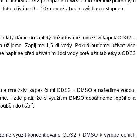
í ml či kapek CDS2 popřípadě i DMSO a to zředíme potřebným
. Toto užíváme 3 – 10x denně v hodinových rozestupech.
tách kdy dáme do tablety požadované množství kapek CDS2 a
užijeme. Zapíjíme 1,5 dl vody. Pokud budeme užívat více
se napít se před užíváním 1dcl vody poté užít tabletky s CDS2
ílu a množství kapek či ml CDS2 + DMSO a naředíme vodou.
eme. I zde platí, že s využitím DMSO dosáhneme lepšího a
ouběji do tkání.
žeme využít koncentrované CDS2 + DMSO k výrobě očních