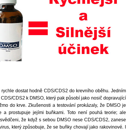
e rychle dostat hodně
CDS/CDS2
do krevního oběhu. Jedním
t
CDS/CDS2 k
DMSO, který pak působí jako nosič dopravující
mo do krve. Zkušenosti a testování prokázaly, že
DMSO je
e a prostupuje jejími buňkami
. Toto není pouhá teorie; ale
řesvědčeni, že když s sebou DMSO nese
CDS/CDS2
, zanese
rus, který způsobuje, že se buňky chovají jako rakovinové. I