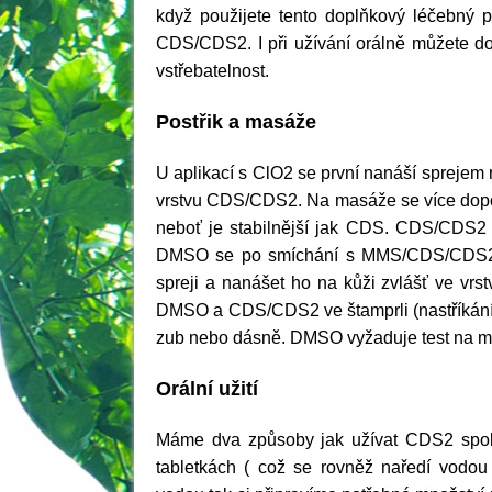
když použijete tento doplňkový léčebný p
CDS/CDS2. I při užívání orálně můžete 
vstřebatelnost.
Postřik a masáže
U aplikací s ClO2 se první nanáší sprejem
vrstvu CDS/CDS2. Na masáže se více do
neboť je stabilnější jak CDS. CDS/CDS2 j
DMSO se po smíchání s MMS/CDS/CDS2 ryc
spreji a nanášet ho na kůži zvlášť ve vrs
DMSO a CDS/CDS2 ve štamprli (nastříkáním
zub nebo dásně. DMSO vyžaduje test na mal
Orální užití
Máme dva způsoby jak užívat CDS2 spol
tabletkách ( což se rovněž naředí vod