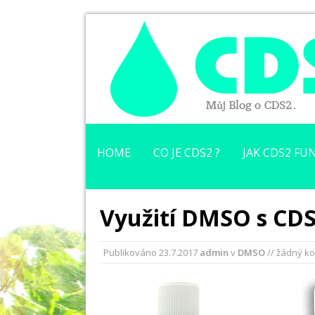
HOME
CO JE CDS2 ?
JAK CDS2 FUN
Využití DMSO s CD
Publikováno
23.7.2017
admin
v
DMSO
// žádný k