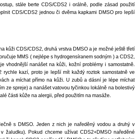
ostup, stále berte
CDS/CDS2
i orálně, podle zásad použití
doplnit CDS/CDS2 jednou či dvěma kapkami DMSO pro lepší
 na kůži CDS/CDS2, druhá vrstva DMSO a je možné ještě třetí
poručuje MMS
( nejlépe s hydrogensíranem sodným )
a CDS2,
e vhodnější nanášet na kůži, kožní problémy i samostatně.
hle kazí, proto je lepší mít každý roztok samostatně ve
tvách a míchat přímo na kůži. U zubů a dásní je lépe míchat
 ze spreje) a nanášet vatovou tyčinkou lokálně na bolestivý
é části kůže na alergii, před použitím na masáže.
ečně s DMSO. Jeden z nich je naředěný vodou a druhý v
ou v žaludku). Pokud chceme užívat CDS2+DMSO naředěné