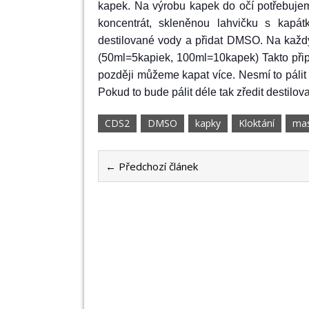
kapek. Na výrobu
kapek do očí
p
otřebuje
koncentrát, skleněnou lahvičku s kap
destilované vody a přidat DMSO. Na kaž
(50ml=5kapiek, 100ml=10kapek) Takto při
později můžeme kapat více. Nesmí to pálit !
Pokud to bude pálit déle tak zředit destilo
CDS2
DMSO
kapky
Kloktání
ma
← Předchozí článek