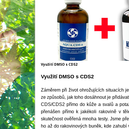
Využití DMSO s CDS2
Využití DMSO s CDS2
Záměrem při život ohrožujících situacích j
ze způsobů, jak toho dosáhnout je přidáva
CDS/CDS2
přímo do kůže a svalů a potaž
přenášen přímo k jakékoli rakovině v těl
skutečnost ověřená mnoha testy. Jsme p
ho až do rakovinových buněk, kde zahubí vi