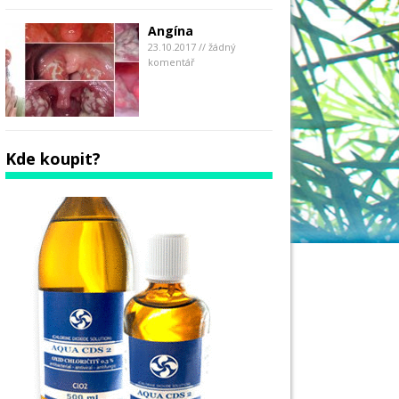
Angína
23.10.2017 // žádný
komentář
Kde koupit?