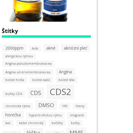
Štítky
2000ppm
akné
aknózní pleť
Aids
alergickou rýmou
Angina pseudomembranacea
Angína
Angina ulceromembranacea
bolest hrdla
bolest svalů
bolest těla
CDS2
CDS
buňky CD4
DMSO
chronická rýma
HIV
hleny
horečka
hypertrofickou rýmu
imigranti
kaz
kašel chronický
kočičky
kočky
MMS
léčba