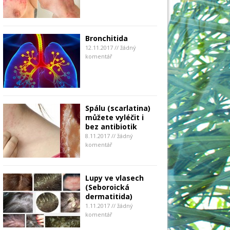
Bronchitida
12.11.2017 // žádný
komentář
Spálu (scarlatina)
můžete vyléčit i
bez antibiotik
8.11.2017 // žádný
komentář
Lupy ve vlasech
(Seboroická
dermatitida)
1.11.2017 // žádný
komentář