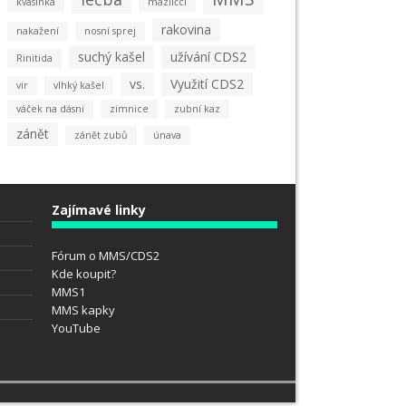
kvasinka
mazlíčci
rakovina
nakažení
nosní sprej
suchý kašel
užívání CDS2
Rinitida
vs.
Využití CDS2
vir
vlhký kašel
váček na dásni
zimnice
zubní kaz
zánět
zánět zubů
únava
Zajímavé linky
Fórum o MMS/CDS2
Kde koupit?
MMS1
MMS kapky
YouTube