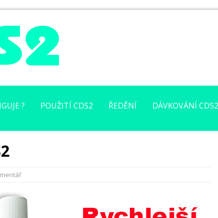
GUJE ?
POUŽITÍ CDS2
ŘEDĚNÍ
DÁVKOVÁNÍ CDS
S2
omentář