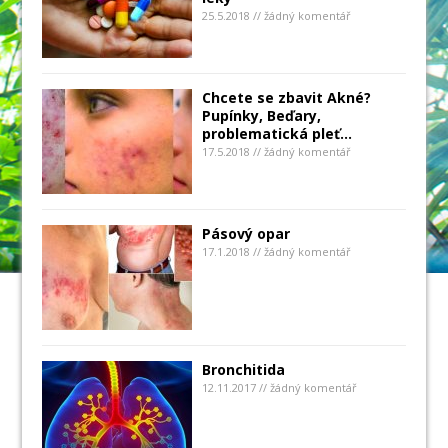
25.5.2018 // žádný komentář
Chcete se zbavit Akné?
Pupínky, Beďary,
problematická pleť…
17.5.2018 // žádný komentář
Pásový opar
17.1.2018 // žádný komentář
Bronchitida
12.11.2017 // žádný komentář