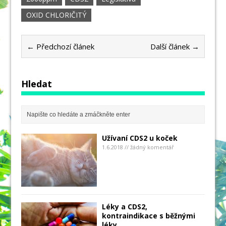
OXID CHLORIČITÝ
← Předchozí článek
Další článek →
Hledat
Užívaní CDS2 u koček
1.6.2018 // žádný komentář
Léky a CDS2,
kontraindikace s běžnými
léky