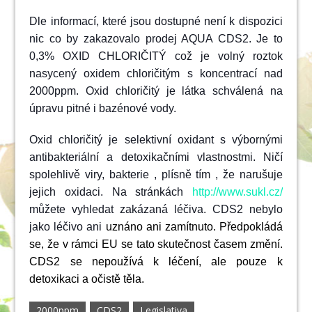
Dle informací, které jsou dostupné není k dispozici
nic co by zakazovalo prodej AQUA CDS2. Je to
0,3% OXID CHLORIČITÝ což je volný roztok
nasycený oxidem chloričitým s koncentrací nad
2000ppm. Oxid chloričitý je látka schválená na
úpravu pitné i bazénové vody.
Oxid chloričitý je selektivní oxidant s výbornými
antibakteriální a detoxikačními vlastnostmi. Ničí
spolehlivě viry, bakterie , plísně tím , že narušuje
jejich oxidaci. Na stránkách
http://www.sukl.cz/
můžete vyhledat zakázaná léčiva. CDS2 nebylo
jako léčivo ani
uznáno ani zamítnuto. Předpokládá
se, že v rámci EU se tato skutečnost časem změní.
CDS2 se nepoužívá k léčení, ale pouze k
detoxikaci a očistě těla.
2000ppm
CDS2
Legislativa