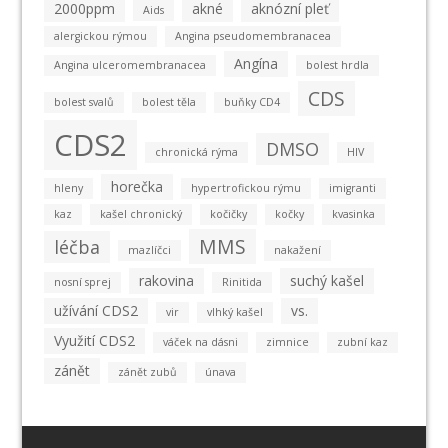
2000ppm
akné
aknózní pleť
Aids
alergickou rýmou
Angina pseudomembranacea
Angína
Angina ulceromembranacea
bolest hrdla
CDS
bolest svalů
bolest těla
buňky CD4
CDS2
DMSO
chronická rýma
HIV
horečka
hleny
hypertrofickou rýmu
imigranti
kaz
kašel chronický
kočičky
kočky
kvasinka
MMS
léčba
mazlíčci
nakažení
rakovina
suchý kašel
nosní sprej
Rinitida
užívání CDS2
vs.
vir
vlhký kašel
Využití CDS2
váček na dásni
zimnice
zubní kaz
zánět
zánět zubů
únava