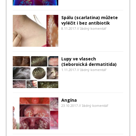
Spálu (scarlatina) můžete
vyléčit i bez antibiotik
8.11.2017 // žádný komentář
Lupy ve vlasech
(Seboroická dermatitida)
1.11.2017 // žádný komentář
Angína
23.10.2017 // žádný komentář