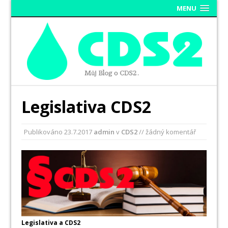
MENU
Legislativa CDS2
Publikováno
23.7.2017
admin
v
CDS2
// žádný komentář
Legislativa a CDS2