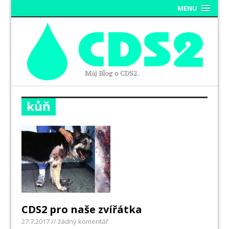
MENU
kůň
CDS2 pro naše zvířátka
27.7.2017
// žádný komentář