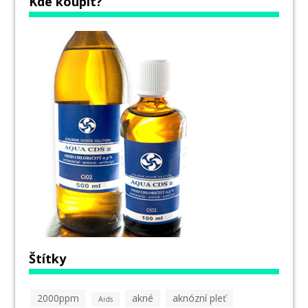
Kde koupit?
Štítky
2000ppm
akné
aknózní pleť
Aids