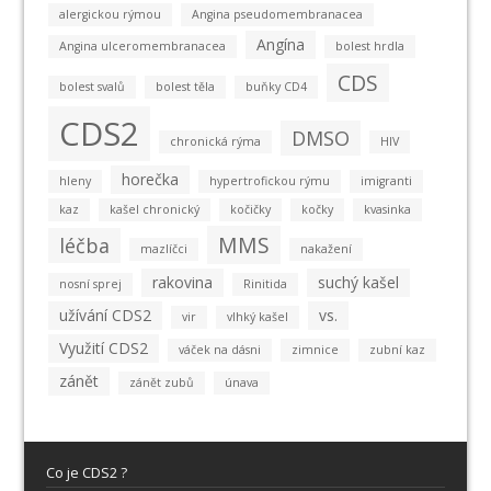
alergickou rýmou
Angina pseudomembranacea
Angína
Angina ulceromembranacea
bolest hrdla
CDS
bolest svalů
bolest těla
buňky CD4
CDS2
DMSO
chronická rýma
HIV
horečka
hleny
hypertrofickou rýmu
imigranti
kaz
kašel chronický
kočičky
kočky
kvasinka
MMS
léčba
mazlíčci
nakažení
rakovina
suchý kašel
nosní sprej
Rinitida
užívání CDS2
vs.
vir
vlhký kašel
Využití CDS2
váček na dásni
zimnice
zubní kaz
zánět
zánět zubů
únava
Co je CDS2 ?