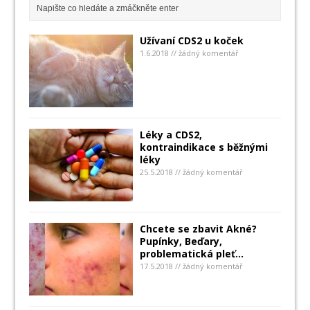
Užívaní CDS2 u koček
1.6.2018 // žádný komentář
Léky a CDS2,
kontraindikace s běžnými
léky
25.5.2018 // žádný komentář
Chcete se zbavit Akné?
Pupínky, Beďary,
problematická pleť…
17.5.2018 // žádný komentář