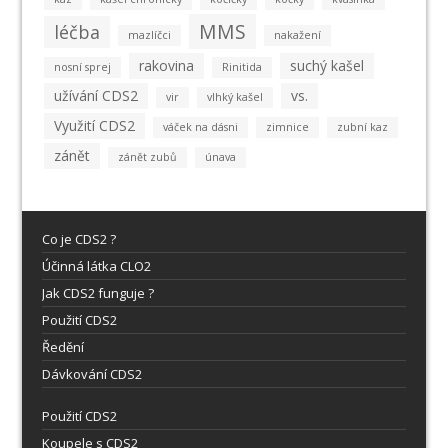
MMS
léčba
mazlíčci
nakažení
rakovina
suchý kašel
nosní sprej
Rinitida
užívání CDS2
vs.
vir
vlhký kašel
Využití CDS2
váček na dásni
zimnice
zubní kaz
zánět
zánět zubů
únava
Co je CDS2 ?
Účinná látka CLO2
Jak CDS2 funguje ?
Použití CDS2
Ředění
Dávkování CDS2
Použití CDS2
Koupele s CDS2