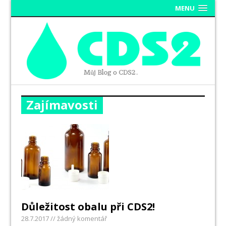
MENU
Zajímavosti
Důležitost obalu při CDS2!
28.7.2017
// žádný komentář