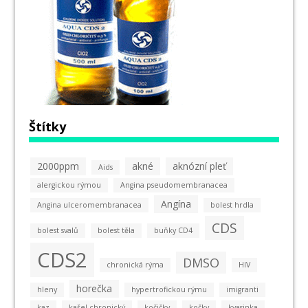
Štítky
2000ppm
akné
aknózní pleť
Aids
alergickou rýmou
Angina pseudomembranacea
Angína
Angina ulceromembranacea
bolest hrdla
CDS
bolest svalů
bolest těla
buňky CD4
CDS2
DMSO
chronická rýma
HIV
horečka
hleny
hypertrofickou rýmu
imigranti
kaz
kašel chronický
kočičky
kočky
kvasinka