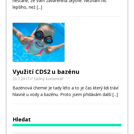
nestane, že Vám zavařenina zkysne. Neznám nic
lepšího, než
[...]
Využití CDS2 u bazénu
23.7.2017
// žádný komentář
Bazénová chemie Je tady léto a to je čas který lidi tráví
hlavně u vody a bazénu. Proto jsem přidávám další
[...]
Hledat